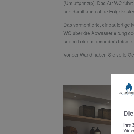
(Umluftprinzip). Das Air-WC führ
und damit auch ohne Folgekosten
Das vormontierte, einbaufertige M
WC über die Abwasserleitung oder
und mit einem besonders leise lau
Vor der Wand haben Sie volle Ges
Die
Ihre 
Wir v