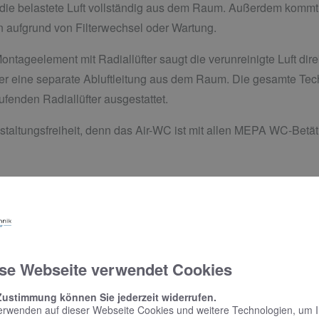
t die belastete Luft vollständig aus dem Raum. Außerdem kommt
 aufgrund von Filterwechsel oder Wartung.
ontageelement mit Radiallüfter saugt die verunreinigte Luft di
 eine separate Abluftleitung aus dem Raum. Die gesamte Techni
fenden Radiallüfter ausgestattet.
taltungsfreiheit, denn das Air-WC ist mit allen MEPA WC-Betät
se Webseite verwendet Cookies
Zustimmung können Sie jederzeit widerrufen.
erwenden auf dieser Webseite Cookies und weitere Technologien, um 