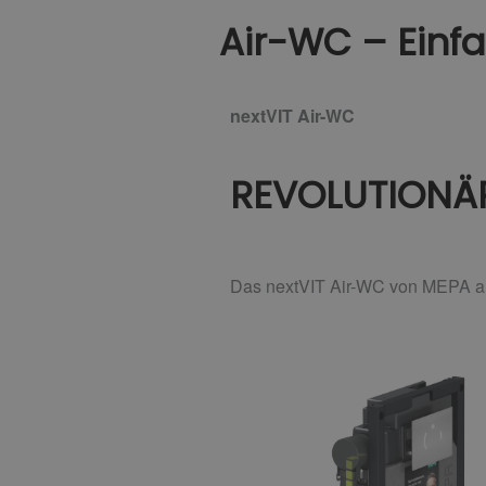
Air-WC – Einf
nextVIT Air-WC
REVOLUTIONÄ
Das nextVIT Air-WC von MEPA arb