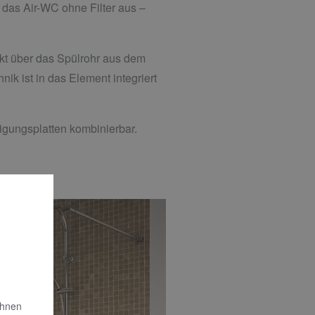
 das Air-WC ohne Filter aus –
rekt über das Spülrohr aus dem
k ist in das Element integriert
igungsplatten kombinierbar.
Ihnen